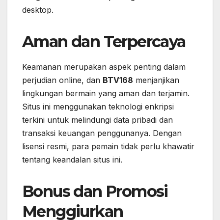
desktop.
Aman dan Terpercaya
Keamanan merupakan aspek penting dalam
perjudian online, dan
BTV168
menjanjikan
lingkungan bermain yang aman dan terjamin.
Situs ini menggunakan teknologi enkripsi
terkini untuk melindungi data pribadi dan
transaksi keuangan penggunanya. Dengan
lisensi resmi, para pemain tidak perlu khawatir
tentang keandalan situs ini.
Bonus dan Promosi
Menggiurkan