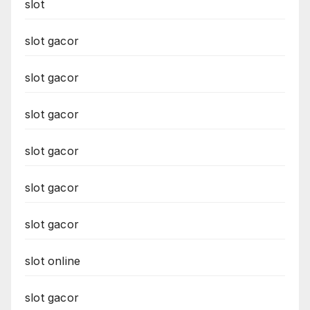
slot
slot gacor
slot gacor
slot gacor
slot gacor
slot gacor
slot gacor
slot online
slot gacor