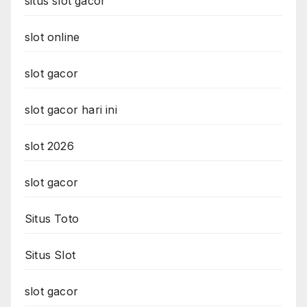
situs slot gacor
slot online
slot gacor
slot gacor hari ini
slot 2026
slot gacor
Situs Toto
Situs Slot
slot gacor