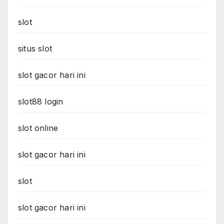
slot
situs slot
slot gacor hari ini
slot88 login
slot online
slot gacor hari ini
slot
slot gacor hari ini