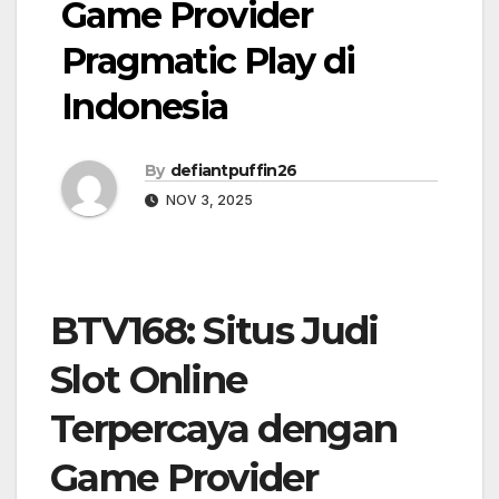
Game Provider
Pragmatic Play di
Indonesia
By
defiantpuffin26
NOV 3, 2025
BTV168: Situs Judi
Slot Online
Terpercaya dengan
Game Provider