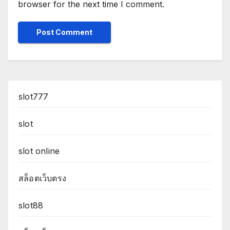
browser for the next time I comment.
slot777
slot
slot online
สล็อตเว็บตรง
slot88