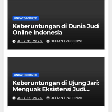
UNCATEGORIZED
Keberuntungan di Dunia Judi
Online Indonesia
JULY 31, 2026
DEFIANTPUFFIN26
UNCATEGORIZED
Keberuntungan di Ujung Jari:
Menguak Eksistensi Judi
Online di Indonesia
JULY 16, 2026
DEFIANTPUFFIN26