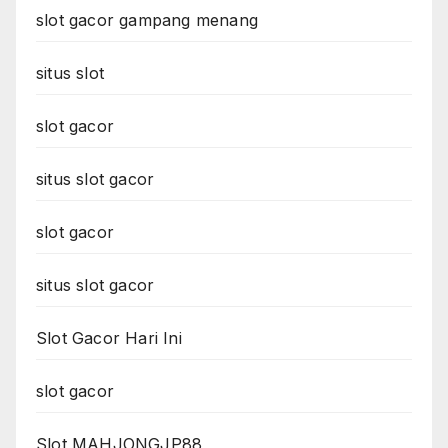
slot gacor gampang menang
situs slot
slot gacor
situs slot gacor
slot gacor
situs slot gacor
Slot Gacor Hari Ini
slot gacor
Slot MAHJONGJP88