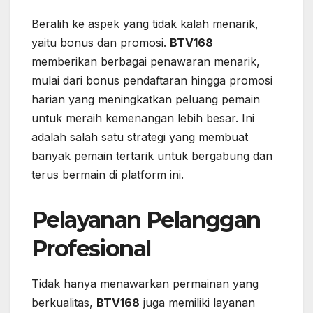
Beralih ke aspek yang tidak kalah menarik,
yaitu bonus dan promosi.
BTV168
memberikan berbagai penawaran menarik,
mulai dari bonus pendaftaran hingga promosi
harian yang meningkatkan peluang pemain
untuk meraih kemenangan lebih besar. Ini
adalah salah satu strategi yang membuat
banyak pemain tertarik untuk bergabung dan
terus bermain di platform ini.
Pelayanan Pelanggan
Profesional
Tidak hanya menawarkan permainan yang
berkualitas,
BTV168
juga memiliki layanan