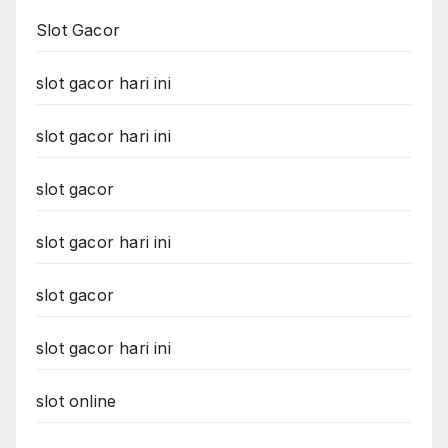
Slot Gacor
slot gacor hari ini
slot gacor hari ini
slot gacor
slot gacor hari ini
slot gacor
slot gacor hari ini
slot online