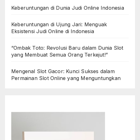
Keberuntungan di Dunia Judi Online Indonesia
Keberuntungan di Ujung Jari: Menguak
Eksistensi Judi Online di Indonesia
“Ombak Toto: Revolusi Baru dalam Dunia Slot
yang Membuat Semua Orang Terkejut!”
Mengenal Slot Gacor: Kunci Sukses dalam
Permainan Slot Online yang Menguntungkan