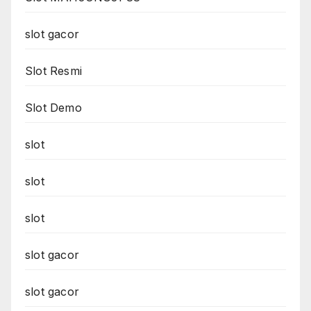
slot gacor
Slot Resmi
Slot Demo
slot
slot
slot
slot gacor
slot gacor