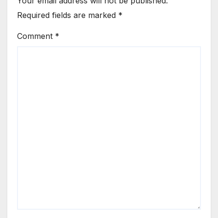
Your email address will not be published.
Required fields are marked
*
Comment
*