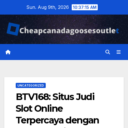
Skip
Sun. Aug 9th, 2026
10:37:16 AM
to
content
UNCATEGORIZED
BTV168: Situs Judi
Slot Online
Terpercaya dengan