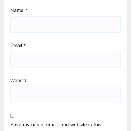
Name
*
Email
*
Website
Save my name, email, and website in this