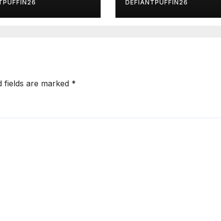
nesia
Semua Orang
TPUFFIN26
DEFIANTPUFFIN26
Terkejut!”
d fields are marked
*