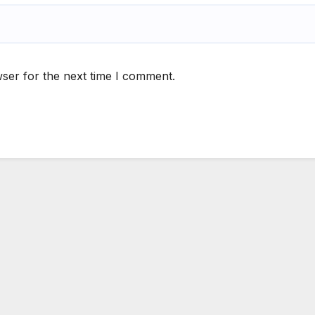
ser for the next time I comment.