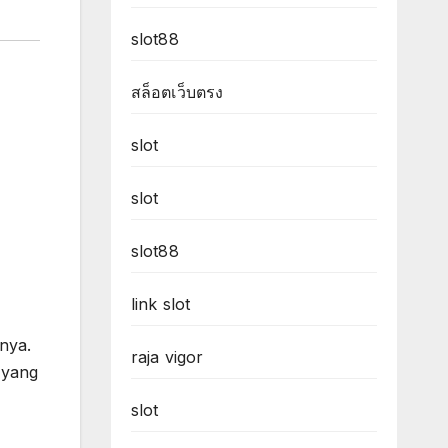
slot88
สล็อตเว็บตรง
slot
slot
slot88
link slot
nya.
raja vigor
 yang
slot