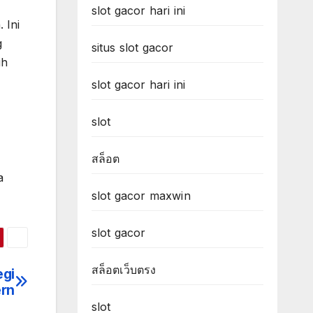
slot gacor hari ini
 Ini
g
situs slot gacor
ih
slot gacor hari ini
slot
สล็อต
a
slot gacor maxwin
slot gacor
สล็อตเว็บตรง
egi
ern
slot