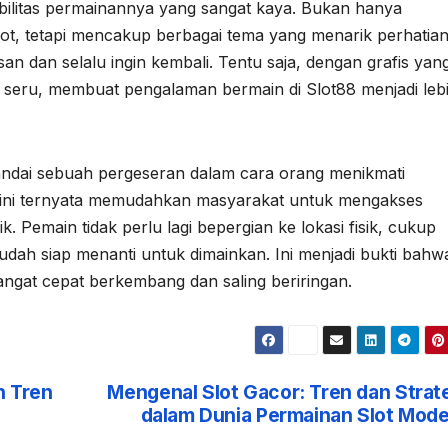
bilitas permainannya yang sangat kaya. Bukan hanya
t, tetapi mencakup berbagai tema yang menarik perhatian.
n dan selalu ingin kembali. Tentu saja, dengan grafis yan
eru, membuat pengalaman bermain di Slot88 menjadi leb
nandai sebuah pergeseran dalam cara orang menikmati
l ini ternyata memudahkan masyarakat untuk mengakses
. Pemain tidak perlu lagi bepergian ke lokasi fisik, cukup
sudah siap menanti untuk dimainkan. Ini menjadi bukti bahw
sangat cepat berkembang dan saling beriringan.
n Tren
Mengenal Slot Gacor: Tren dan Strat
dalam Dunia Permainan Slot Mod