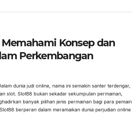
r: Memahami Konsep dan
alam Perkembangan
am dunia judi online, nama ini semakin santer terdengar,
an slot. Slot88 bukan sekadar sekumpulan permainan,
adirkan banyak pilihan jenis permainan bagi para pemain
a Slot88 berperan dalam meramaikan dunia perjudian online