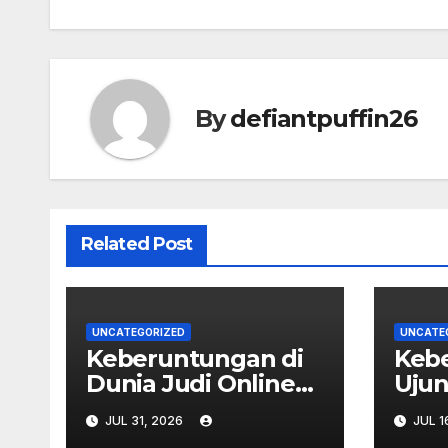
By
defiantpuffin26
Related Post
UNCATEGORIZED
UNCATE
Keberuntungan di
Keb
Dunia Judi Online
Ujun
Indonesia
Meng
JUL 31, 2026
JUL 1
Judi