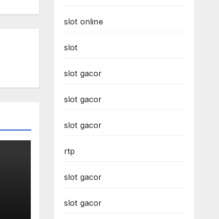
slot online
slot
slot gacor
slot gacor
slot gacor
rtp
slot gacor
t
slot gacor