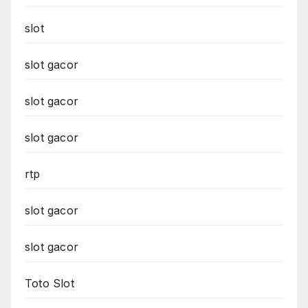
slot
slot gacor
slot gacor
slot gacor
rtp
slot gacor
slot gacor
Toto Slot