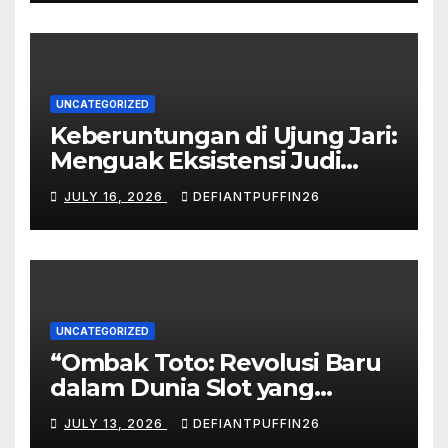
UNCATEGORIZED
Keberuntungan di Ujung Jari:
Menguak Eksistensi Judi
Online di Indonesia
JULY 16, 2026
DEFIANTPUFFIN26
UNCATEGORIZED
“Ombak Toto: Revolusi Baru
dalam Dunia Slot yang
Membuat Semua Orang
JULY 13, 2026
DEFIANTPUFFIN26
Terkejut!”