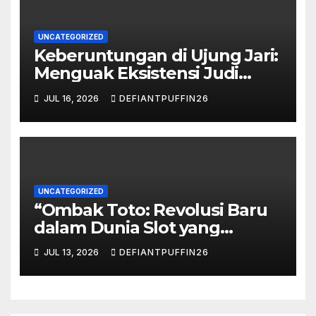
UNCATEGORIZED
Keberuntungan di Ujung Jari:
Menguak Eksistensi Judi
Online di Indonesia
JUL 16, 2026
DEFIANTPUFFIN26
UNCATEGORIZED
“Ombak Toto: Revolusi Baru
dalam Dunia Slot yang
Membuat Semua Orang
JUL 13, 2026
DEFIANTPUFFIN26
Terkejut!”