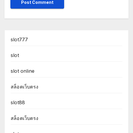
slot777
slot
slot online
สล็อตเว็บตรง
slot88
สล็อตเว็บตรง