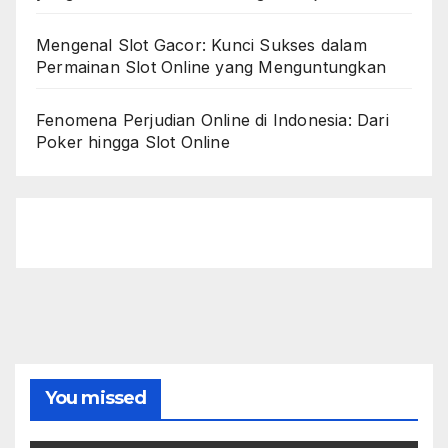
Mengenal Slot Gacor: Kunci Sukses dalam
Permainan Slot Online yang Menguntungkan
Fenomena Perjudian Online di Indonesia: Dari
Poker hingga Slot Online
You missed