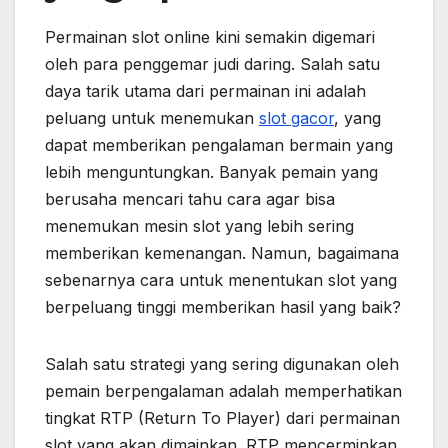
Permainan slot online kini semakin digemari
oleh para penggemar judi daring. Salah satu
daya tarik utama dari permainan ini adalah
peluang untuk menemukan
slot gacor
, yang
dapat memberikan pengalaman bermain yang
lebih menguntungkan. Banyak pemain yang
berusaha mencari tahu cara agar bisa
menemukan mesin slot yang lebih sering
memberikan kemenangan. Namun, bagaimana
sebenarnya cara untuk menentukan slot yang
berpeluang tinggi memberikan hasil yang baik?
Salah satu strategi yang sering digunakan oleh
pemain berpengalaman adalah memperhatikan
tingkat RTP (Return To Player) dari permainan
slot yang akan dimainkan. RTP mencerminkan