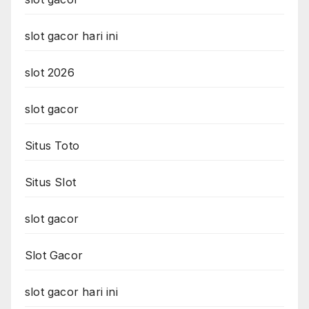
slot gacor hari ini
slot 2026
slot gacor
Situs Toto
Situs Slot
slot gacor
Slot Gacor
slot gacor hari ini