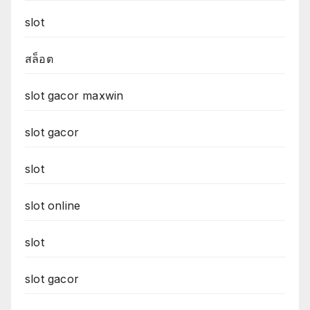
slot
สล็อต
slot gacor maxwin
slot gacor
slot
slot online
slot
slot gacor