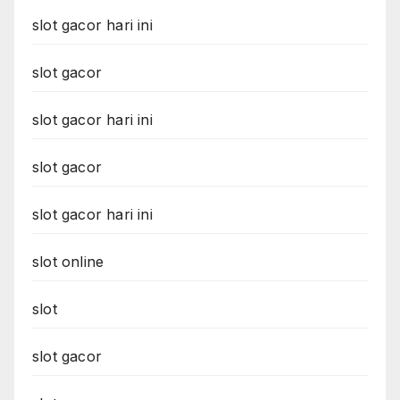
slot gacor hari ini
slot gacor
slot gacor hari ini
slot gacor
slot gacor hari ini
slot online
slot
slot gacor