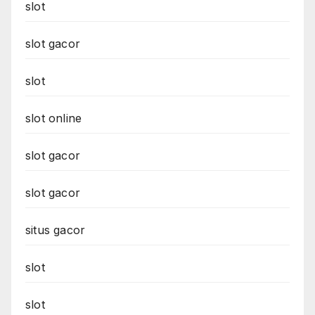
slot
slot gacor
slot
slot online
slot gacor
slot gacor
situs gacor
slot
slot