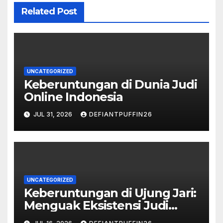
Related Post
UNCATEGORIZED
Keberuntungan di Dunia Judi
Online Indonesia
JUL 31, 2026
DEFIANTPUFFIN26
UNCATEGORIZED
Keberuntungan di Ujung Jari:
Menguak Eksistensi Judi
Online di Indonesia