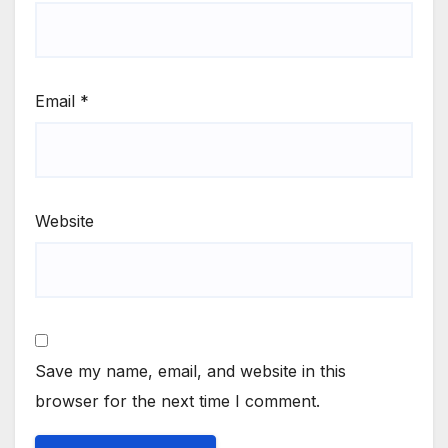
Email
*
Website
Save my name, email, and website in this
browser for the next time I comment.