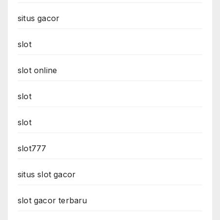
situs gacor
slot
slot online
slot
slot
slot777
situs slot gacor
slot gacor terbaru