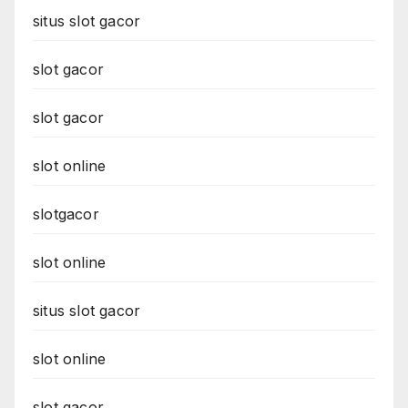
situs slot gacor
slot gacor
slot gacor
slot online
slotgacor
slot online
situs slot gacor
slot online
slot gacor