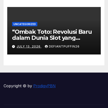
UNCATEGORIZED
“Ombak Toto: Revolusi Baru
dalam Dunia Slot yang
Membuat Semua Orang
JULY 13, 2026
DEFIANTPUFFIN26
Terkejut!”
Copyright © by
ProdigyPBN