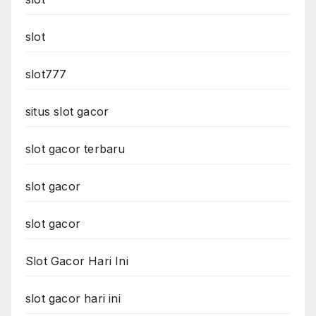
slot
slot777
situs slot gacor
slot gacor terbaru
slot gacor
slot gacor
Slot Gacor Hari Ini
slot gacor hari ini