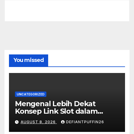
You missed
UNCATEGORIZED
Mengenal Lebih Dekat
Konsep Link Slot dalam
Dunia Judi Slot Gacor yang
AUGUST 8, 2026
DEFIANTPUFFIN26
Semakin Populer