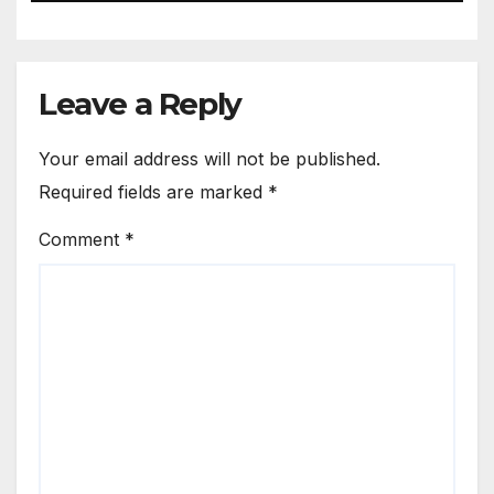
Leave a Reply
Your email address will not be published.
Required fields are marked
*
Comment
*