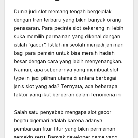
Dunia judi slot memang tengah bergejolak
dengan tren terbaru yang bikin banyak orang
penasaran. Para pecinta slot sekarang ini lebih
suka memilih permainan yang dikenal dengan
istilah “gacor”. Istilah ini seolah menjadi jaminan
bagi para pemain untuk bisa meraih hadiah
besar dengan cara yang lebih menyenangkan.
Namun, apa sebenarnya yang membuat slot
type ini jadi pilihan utama di antara berbagai
jenis slot yang ada? Ternyata, ada beberapa
faktor yang ikut berperan dalam fenomena ini.
Salah satu penyebab mengapa slot gacor
begitu digemari adalah karena adanya
pembaruan fitur-fitur yang bikin permainan
semakin seru. Banyak developer game yang