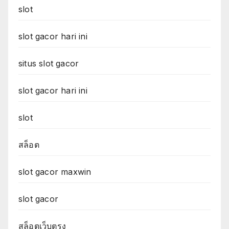
slot
slot gacor hari ini
situs slot gacor
slot gacor hari ini
slot
สล็อต
slot gacor maxwin
slot gacor
สล็อตเว็บตรง