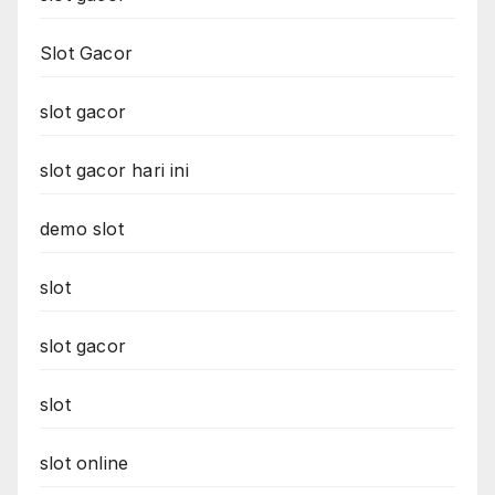
Slot Gacor
slot gacor
slot gacor hari ini
demo slot
slot
slot gacor
slot
slot online