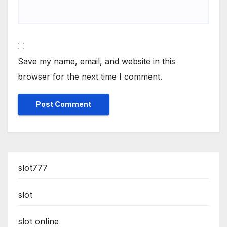
Save my name, email, and website in this
browser for the next time I comment.
slot777
slot
slot online