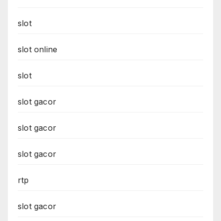
slot
slot online
slot
slot gacor
slot gacor
slot gacor
rtp
slot gacor