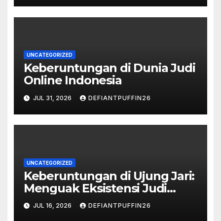
UNCATEGORIZED
Keberuntungan di Dunia Judi
Online Indonesia
JUL 31, 2026
DEFIANTPUFFIN26
UNCATEGORIZED
Keberuntungan di Ujung Jari:
Menguak Eksistensi Judi
Online di Indonesia
JUL 16, 2026
DEFIANTPUFFIN26