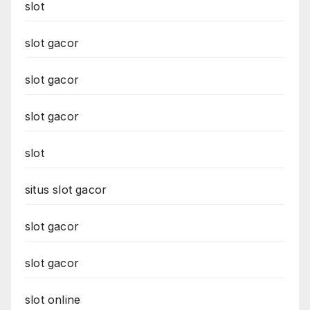
slot
slot gacor
slot gacor
slot gacor
slot
situs slot gacor
slot gacor
slot gacor
slot online