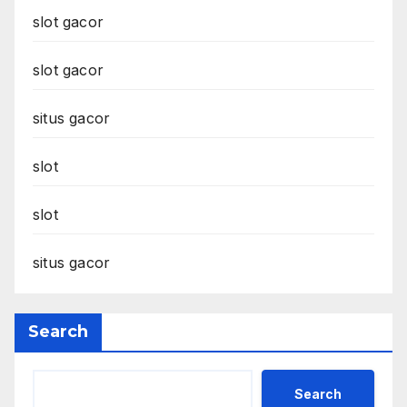
slot gacor
slot gacor
situs gacor
slot
slot
situs gacor
Search
Search