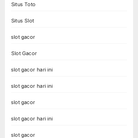
Situs Toto
Situs Slot
slot gacor
Slot Gacor
slot gacor hari ini
slot gacor hari ini
slot gacor
slot gacor hari ini
slot gacor