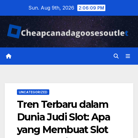
Skip
Sun. Aug 9th, 2026
2:06:09 PM
to
content
UNCATEGORIZED
Tren Terbaru dalam
Dunia Judi Slot: Apa
yang Membuat Slot