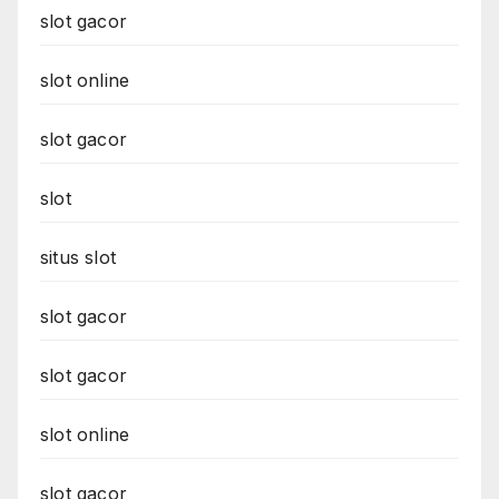
slot gacor
slot online
slot gacor
slot
situs slot
slot gacor
slot gacor
slot online
slot gacor