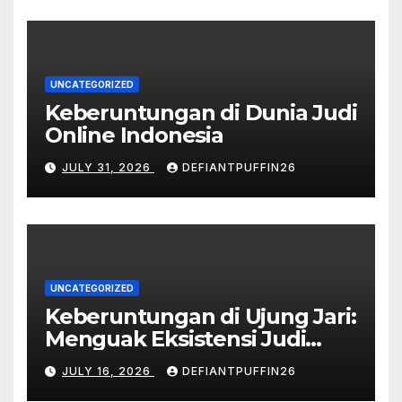
UNCATEGORIZED
Keberuntungan di Dunia Judi
Online Indonesia
JULY 31, 2026
DEFIANTPUFFIN26
UNCATEGORIZED
Keberuntungan di Ujung Jari:
Menguak Eksistensi Judi
Online di Indonesia
JULY 16, 2026
DEFIANTPUFFIN26